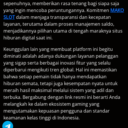
sepenuhnya, memberikan rasa tenang bagi siapa saja
yang ingin mencoba peruntungannya. Komitmen
MAKO
SLOT
dalam menjaga transparansi dan kecepatan
layanan, terutama dalam proses manajemen saldo,
menjadikannya pilihan utama di tengah maraknya situs
hiburan digital saat ini.
Keunggulan lain yang membuat platform ini begitu
diminati adalah adanya dukungan layanan pelanggan
yang sigap serta berbagai inovasi fitur yang selalu
diperbarui mengikuti tren global. Hal ini memastikan
bahwa setiap pemain tidak hanya mendapatkan
hiburan semata, tetapi juga kesempatan nyata untuk
meraih hasil maksimal melalui sistem yang adil dan
terbuka. Bergabung dengan link resmi ini berarti Anda
melangkah ke dalam ekosistem gaming yang
mengutamakan kepuasan pengguna dan standar
keamanan kelas tinggi di Indonesia.