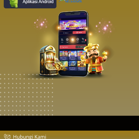
Hubungi Kami